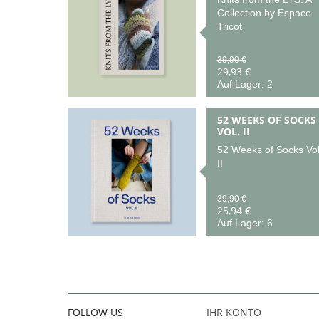
Collection by Espace
Tricot
39,90 €
29,93 €
Auf Lager: 2
52 WEEKS OF SOCKS
VOL. II
52 Weeks of Socks Vol
II
39,90 €
25,94 €
Auf Lager: 6
FOLLOW US
IHR KONTO