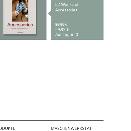
52 Weeks of
Accessories
39,90 €
29,93 €
Auf Lager: 3
ODUKTE
MASCHENWERKSTATT