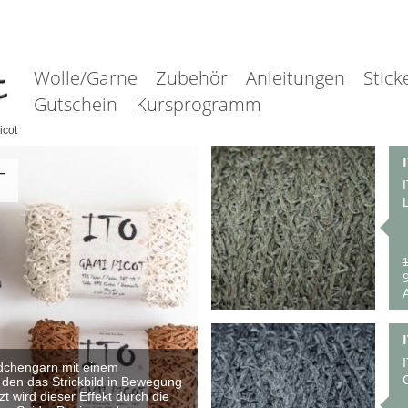
Wolle/Garne
Zubehör
Anleitungen
Stick
Gutschein
Kursprogramm
icot
T
L
1
9
A
ndchengarn mit einem
 den das Strickbild in Bewegung
zt wird dieser Effekt durch die