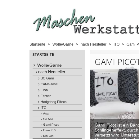
Startseite
Wolle/Garne
nach Hersteller
ITO
Gami P
STARTSEITE
GAMI PICO
Wolle/Garne
nach Hersteller
BC Garn
CaMaRose
Elisa
Ferner
Hedgehog Fibres
ITO
Asa
So Asa
Gami Picot ist ein Bä
Gami Picot
Schlingeneffekt, durch
Gima 8.5
versetzt wird.Unterstüt
Kin Gin