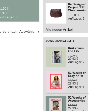
Re:Designed
Project 139
1,50 €
Woodsmoke
,20 €
190,00 €
uf Lager: 7
Auf Lager: 2
Alle neuen Artikel
ortiert nach:
Auswählen
SONDERANGEBOTE
Knits from
the LYS
39,90 €
29,93 €
Auf Lager: 2
52 Weeks of
Easy Knits
39,90 €
29,93 €
Auf Lager: 1
52 Weeks of
Accessories
39,90 €
29,93 €