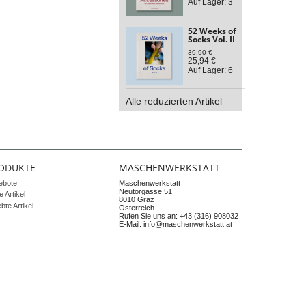
Auf Lager: 3
52 Weeks of
Socks Vol. II
39,90 €
25,94 €
Auf Lager: 6
Alle reduzierten Artikel
ODUKTE
MASCHENWERKSTATT
ebote
Maschenwerkstatt
Neutorgasse 51
 Artikel
8010 Graz
ebte Artikel
Österreich
Rufen Sie uns an:
+43 (316) 908032
E-Mail:
info@maschenwerkstatt.at