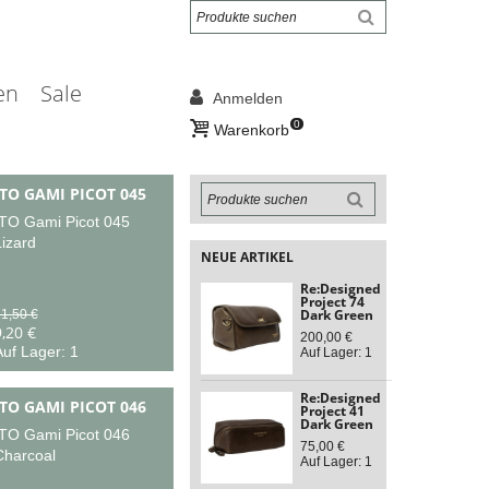
en
Sale
Anmelden
0
Warenkorb
ITO GAMI PICOT 045
ITO Gami Picot 045
izard
NEUE ARTIKEL
Re:Designed
Project 74
Dark Green
1,50 €
,20 €
200,00 €
uf Lager: 1
Auf Lager: 1
Re:Designed
ITO GAMI PICOT 046
Project 41
Dark Green
ITO Gami Picot 046
75,00 €
Charcoal
Auf Lager: 1