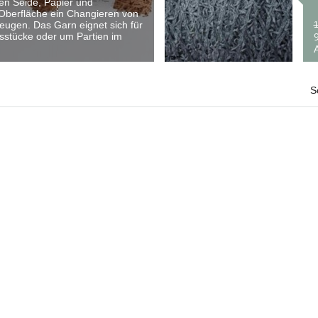
en Seide, Papier und
 Oberfläche ein Changieren von
eugen. Das Garn eignet sich für
1
9
sstücke oder um Partien im
A
S