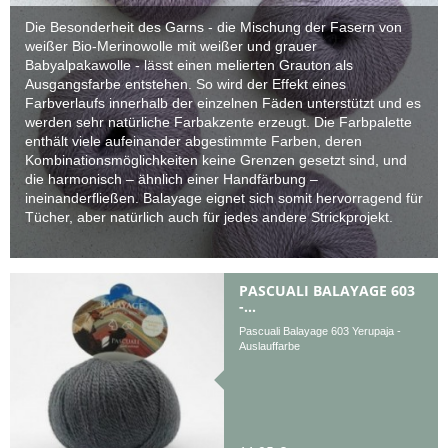
Die Besonderheit des Garns - die Mischung der Fasern von
weißer Bio-Merinowolle mit weißer und grauer
Babyalpakawolle - lässt einen melierten Grauton als
Ausgangsfarbe entstehen. So wird der Effekt eines
Farbverlaufs innerhalb der einzelnen Fäden unterstützt und es
werden sehr natürliche Farbakzente erzeugt. Die Farbpalette
enthält viele aufeinander abgestimmte Farben, deren
Kombinationsmöglichkeiten keine Grenzen gesetzt sind, und
die harmonisch – ähnlich einer Handfärbung –
ineinanderfließen. Balayage eignet sich somit hervorragend für
Tücher, aber natürlich auch für jedes andere Strickprojekt.
PASCUALI BALAYAGE 603
-...
Pascuali Balayage 603 Yerupaja -
Auslauffarbe