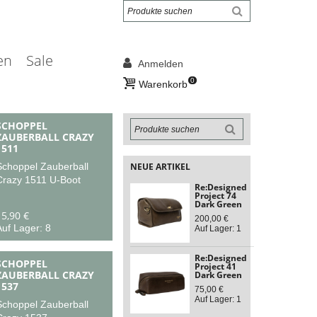
en
Sale
Anmelden
0
Warenkorb
SCHOPPEL
ZAUBERBALL CRAZY
1511
NEUE ARTIKEL
Schoppel Zauberball
Crazy 1511 U-Boot
Re:Designed
Project 74
Dark Green
15,90 €
200,00 €
uf Lager: 8
Auf Lager: 1
Re:Designed
SCHOPPEL
Project 41
ZAUBERBALL CRAZY
Dark Green
1537
75,00 €
Auf Lager: 1
Schoppel Zauberball