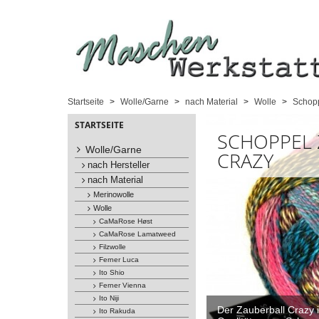
Startseite
Wolle/Garne
nach Material
Wolle
Schopp
STARTSEITE
SCHOPPEL 
Wolle/Garne
CRAZY
nach Hersteller
nach Material
Merinowolle
Wolle
CaMaRose Høst
CaMaRose Lamatweed
Filzwolle
Ferner Luca
Ito Shio
Ferner Vienna
Ito Niji
Der Zauberball Crazy i
Ito Rakuda