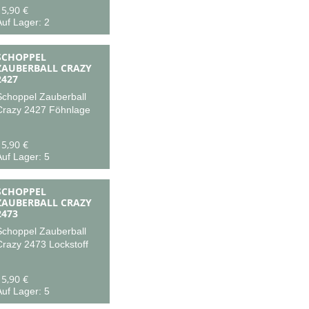
15,90 €
uf Lager: 2
SCHOPPEL
ZAUBERBALL CRAZY
2427
Schoppel Zauberball
Crazy 2427 Föhnlage
15,90 €
uf Lager: 5
SCHOPPEL
ZAUBERBALL CRAZY
2473
Schoppel Zauberball
Crazy 2473 Lockstoff
15,90 €
uf Lager: 5