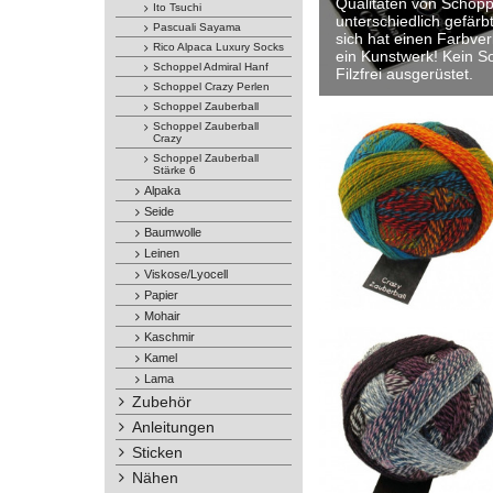
Qualitäten von Schoppe
Ito Tsuchi
unterschiedlich gefärb
Pascuali Sayama
sich hat einen Farbver
Rico Alpaca Luxury Socks
ein Kunstwerk! Kein S
Schoppel Admiral Hanf
Filzfrei ausgerüstet.
Schoppel Crazy Perlen
Schoppel Zauberball
Schoppel Zauberball
Crazy
Schoppel Zauberball
Stärke 6
Alpaka
Seide
Baumwolle
Leinen
Viskose/Lyocell
Papier
Mohair
Kaschmir
Kamel
Lama
Zubehör
Anleitungen
Sticken
Nähen