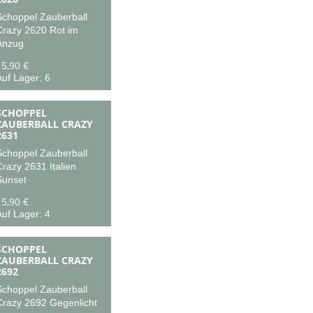
Schoppel Zauberball
Crazy 2620 Rot im
Anzug
15,90 €
uf Lager: 6
SCHOPPEL
ZAUBERBALL CRAZY
2631
Schoppel Zauberball
razy 2631 Italien
Sunset
15,90 €
uf Lager: 4
SCHOPPEL
ZAUBERBALL CRAZY
2692
Schoppel Zauberball
Crazy 2692 Gegenlicht