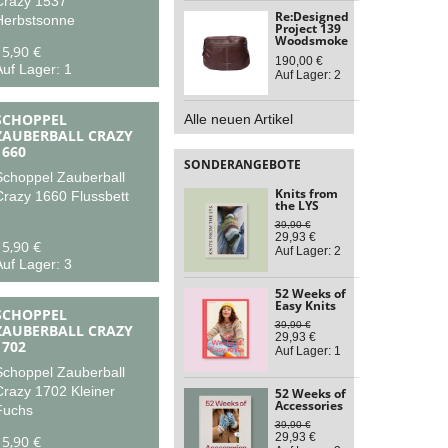
Crazy 1537
Re:Designed
Herbstsonne
Project 139
Woodsmoke
15,90 €
190,00 €
uf Lager: 1
Auf Lager: 2
SCHOPPEL
Alle neuen Artikel
ZAUBERBALL CRAZY
1660
SONDERANGEBOTE
Schoppel Zauberball
Knits from
Crazy 1660 Flussbett
the LYS
39,90 €
29,93 €
15,90 €
Auf Lager: 2
uf Lager: 3
52 Weeks of
Easy Knits
SCHOPPEL
39,90 €
ZAUBERBALL CRAZY
29,93 €
1702
Auf Lager: 1
Schoppel Zauberball
Crazy 1702 Kleiner
52 Weeks of
Accessories
Fuchs
39,90 €
29,93 €
15,90 €