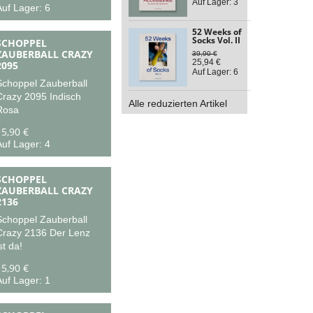
Auf Lager: 3
uf Lager: 6
52 Weeks of
Socks Vol. II
SCHOPPEL
ZAUBERBALL CRAZY
39,90 €
25,94 €
2095
Auf Lager: 6
Schoppel Zauberball
Crazy 2095 Indisch
Alle reduzierten Artikel
Rosa
15,90 €
uf Lager: 4
SCHOPPEL
ZAUBERBALL CRAZY
2136
Schoppel Zauberball
Crazy 2136 Der Lenz
st da!
15,90 €
uf Lager: 1