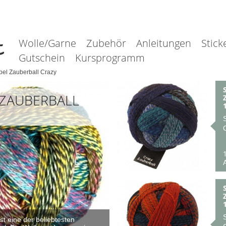
Wolle/Garne
Zubehör
Anleitungen
Stick
Gutschein
Kursprogramm
el Zauberball Crazy
ZAUBERBALL
A
st eine der beliebtesten