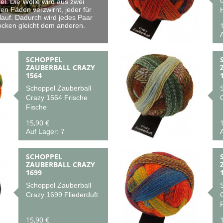
l. Die Wolle wird aus zwei
ten Fäden verzwirnt, jeder für
lauf. Dadurch wird jedes Paar
ocken gleicht dem anderen.
A
SCHOPPEL
ZAUBERBALL CRAZY
1564
Schoppel Zauberball
Crazy 1564 Frische
Fische
15,90 €
Auf Lager: 7
A
SCHOPPEL
ZAUBERBALL CRAZY
1699
Schoppel Zauberball
Crazy 1699 Fliederduft
15,90 €