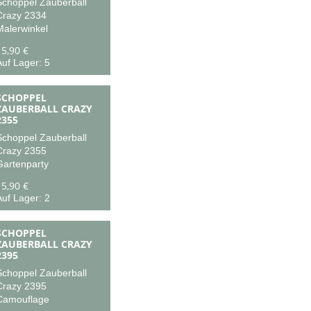
Schoppel Zauberball
Crazy 2334
Malerwinkel
15,90 €
uf Lager: 5
SCHOPPEL
ZAUBERBALL CRAZY
2355
Schoppel Zauberball
Crazy 2355
Gartenparty
15,90 €
uf Lager: 2
SCHOPPEL
ZAUBERBALL CRAZY
2395
Schoppel Zauberball
Crazy 2395
Camouflage