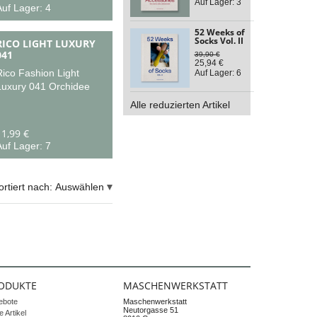
Auf Lager: 3
uf Lager: 4
52 Weeks of
Socks Vol. II
RICO LIGHT LUXURY
041
39,90 €
25,94 €
Rico Fashion Light
Auf Lager: 6
Luxury 041 Orchidee
Alle reduzierten Artikel
11,99 €
uf Lager: 7
ortiert nach:
Auswählen
ODUKTE
MASCHENWERKSTATT
ebote
Maschenwerkstatt
Neutorgasse 51
 Artikel