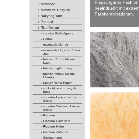
Flauschgarns Fashion
Malabrigo
beeindruckt mit extre
Manos del Uruguay
Farbkombinationen.
Nakyang Yarn
Pascuali
Rico Design
creative Beilaufgarne
Cotton
essentials Mohair
essentials Organic Cotton
aran
fashion Cotton Merino
Lace
fashion Light Luxury
fashion Mohair Merino
Chunky
Luxury Raffia Paper
socks Alpaca Luxury 4-
fädig
superba Alpaca Luxury
Socks
superba Cashmeri Luxury
Socks
Ricorumi
Ricorumi Häkelsets
Ricorumi Hefte
Ricorumi Zubehör
Stickgarnsets