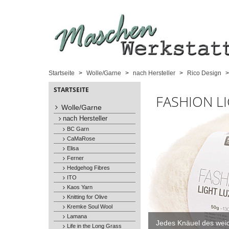
Startseite
Wolle/Garne
nach Hersteller
Rico Design
STARTSEITE
FASHION L
Wolle/Garne
nach Hersteller
BC Garn
CaMaRose
Elisa
Ferner
Hedgehog Fibres
ITO
Kaos Yarn
Knitting for Olive
Kremke Soul Wool
Lamana
Jedes Knäuel des wei
Life in the Long Grass