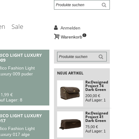
en
Sale
Anmelden
0
Warenkorb
RICO LIGHT LUXURY
009
Rico Fashion Light
NEUE ARTIKEL
Luxury 009 puder
Re:Designed
Project 74
Dark Green
11,99 €
200,00 €
uf Lager: 8
Auf Lager: 1
Re:Designed
RICO LIGHT LUXURY
Project 41
017
Dark Green
75,00 €
Rico Fashion Light
Auf Lager: 1
Luxury 017 alge