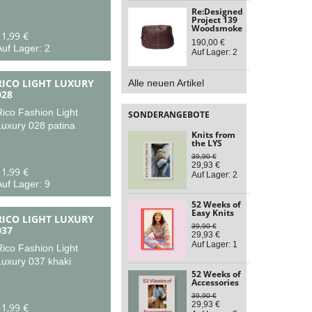
Re:Designed
Project 139
Woodsmoke
11,99 €
190,00 €
uf Lager: 2
Auf Lager: 2
RICO LIGHT LUXURY
Alle neuen Artikel
028
Rico Fashion Light
SONDERANGEBOTE
Luxury 028 patina
Knits from
the LYS
39,90 €
29,93 €
11,99 €
Auf Lager: 2
uf Lager: 9
52 Weeks of
Easy Knits
RICO LIGHT LUXURY
39,90 €
037
29,93 €
Auf Lager: 1
Rico Fashion Light
Luxury 037 khaki
52 Weeks of
Accessories
39,90 €
29,93 €
11,99 €