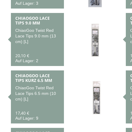
Auf Lager: 3
A
CHIAOGOO LACE
TIPS 9.0 MM
ChiaoGoo Twist Red
Lace Tips 9.0 mm (13
cm) [L]
c
20,10 €
Auf Lager: 2
A
CHIAOGOO LACE
TIPS KURZ 6.5 MM
ChiaoGoo Twist Red
Lace Tips 6.5 mm (10
cm) [L]
c
17,40 €
Auf Lager: 9
A