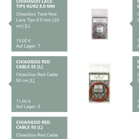
CHIAOGOO LACE
TIPS KURZ 8.0 MM
ChiaoGoo Twist Red
Lace Tips 8.0 mm (10
cm) [L]
19,00 €
Auf Lager: 7
CHIAOGOO RED
CABLE 55 [L]
ChiaoGoo Red Cable
55 cm [L]
11,60 €
Auf Lager: 6
A
CHIAOGOO RED
CABLE 93 [L]
ChiaoGoo Red Cable