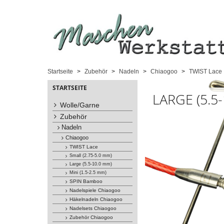
Startseite
Zubehör
Nadeln
Chiaogoo
TWIST Lace
STARTSEITE
LARGE (5.5
Wolle/Garne
Zubehör
Nadeln
Chiaogoo
TWIST Lace
Small (2.75-5.0 mm)
Large (5.5-10.0 mm)
Mini (1.5-2.5 mm)
SPIN Bamboo
Nadelspiele Chiaogoo
Häkelnadeln Chiaogoo
Nadelsets Chiaogoo
Zubehör Chiaogoo