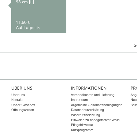
93 cm [L]
11,60 €
Auf Lager: 5
S
ÜBER UNS
INFORMATIONEN
PR
Über uns
Versandkosten und Lieferung
Ang
Kontakt
Impressum
Neue
Unser Geschäft
Allgemeine Geschäftsbedingungen
Beli
Öffnungszeiten
Datenschutzerklärung
Widerrufsbelehrung
Hinweise zu handgefärbter Wolle
Pflegehinweise
Kursprogramm