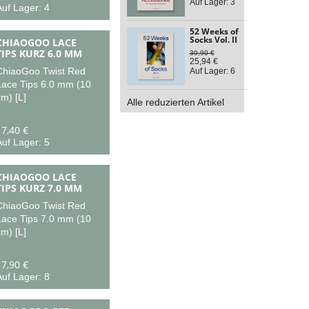
Auf Lager: 3
uf Lager: 4
52 Weeks of
Socks Vol. II
CHIAOGOO LACE
TIPS KURZ 6.0 MM
39,90 €
25,94 €
ChiaoGoo Twist Red
Auf Lager: 6
Lace Tips 6.0 mm (10
m) [L]
Alle reduzierten Artikel
17,40 €
uf Lager: 5
CHIAOGOO LACE
TIPS KURZ 7.0 MM
ChiaoGoo Twist Red
Lace Tips 7.0 mm (10
m) [L]
17,90 €
uf Lager: 8