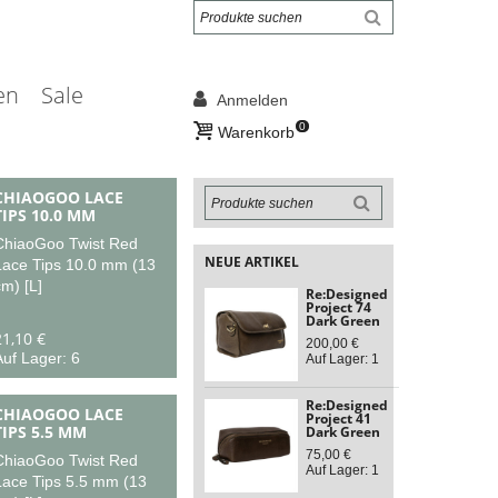
en
Sale
Anmelden
0
Warenkorb
CHIAOGOO LACE
TIPS 10.0 MM
ChiaoGoo Twist Red
NEUE ARTIKEL
Lace Tips 10.0 mm (13
m) [L]
Re:Designed
Project 74
Dark Green
21,10 €
200,00 €
uf Lager: 6
Auf Lager: 1
Re:Designed
CHIAOGOO LACE
Project 41
TIPS 5.5 MM
Dark Green
75,00 €
ChiaoGoo Twist Red
Auf Lager: 1
Lace Tips 5.5 mm (13