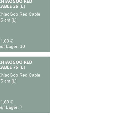
CHIAOGOO RED
CABLE 35 [L]
ChiaoGoo Red Cable
35 cm [L]
11,60 €
Auf Lager: 10
CHIAOGOO RED
CABLE 75 [L]
ChiaoGoo Red Cable
75 cm [L]
11,60 €
uf Lager: 7