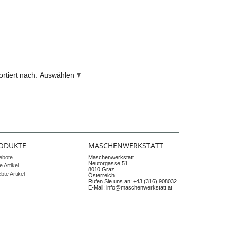
ortiert nach:
Auswählen
ODUKTE
MASCHENWERKSTATT
ebote
Maschenwerkstatt
Neutorgasse 51
 Artikel
8010 Graz
ebte Artikel
Österreich
Rufen Sie uns an:
+43 (316) 908032
E-Mail:
info@maschenwerkstatt.at