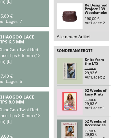
m) [L]
Re:Designed
Project 139
Woodsmoke
15,80 €
190,00 €
uf Lager: 7
Auf Lager: 2
CHIAOGOO LACE
Alle neuen Artikel
TIPS 6.5 MM
ChiaoGoo Twist Red
SONDERANGEBOTE
Lace Tips 6.5 mm (13
Knits from
m) [L]
the LYS
39,90 €
29,93 €
17,40 €
Auf Lager: 2
uf Lager: 5
52 Weeks of
Easy Knits
CHIAOGOO LACE
39,90 €
TIPS 8.0 MM
29,93 €
Auf Lager: 1
ChiaoGoo Twist Red
Lace Tips 8.0 mm (13
52 Weeks of
m) [L]
Accessories
39,90 €
29,93 €
19,00 €