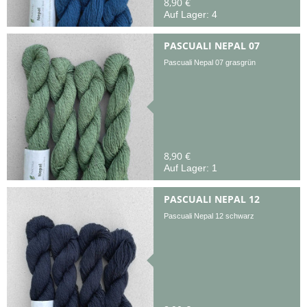
8,90 €
Auf Lager: 4
PASCUALI NEPAL 07
Pascuali Nepal 07 grasgrün
8,90 €
Auf Lager: 1
PASCUALI NEPAL 12
Pascuali Nepal 12 schwarz