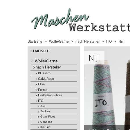
Startseite
Wolle/Garne
nach Hersteller
ITO
Niji
STARTSEITE
NIJI
Wolle/Garne
nach Hersteller
BC Garn
CaMaRose
Elisa
Ferner
Hedgehog Fibres
ITO
Asa
So Asa
Gami Picot
Gima 8.5
Kin Gin