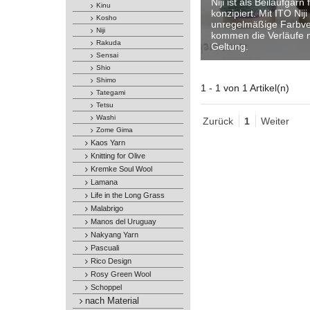
Niji ist als Beilaufgarn
Kinu
konzipiert. Mit ITO Nij
Kosho
unregelmäßige Farbve
Niji
kommen die Verläufe m
Rakuda
Geltung.
Sensai
Shio
Shimo
1 - 1 von 1 Artikel(n)
Tategami
Tetsu
Washi
Zurück
1
Weiter
Zome Gima
Kaos Yarn
Knitting for Olive
Kremke Soul Wool
Lamana
Life in the Long Grass
Malabrigo
Manos del Uruguay
Nakyang Yarn
Pascuali
Rico Design
Rosy Green Wool
Schoppel
nach Material