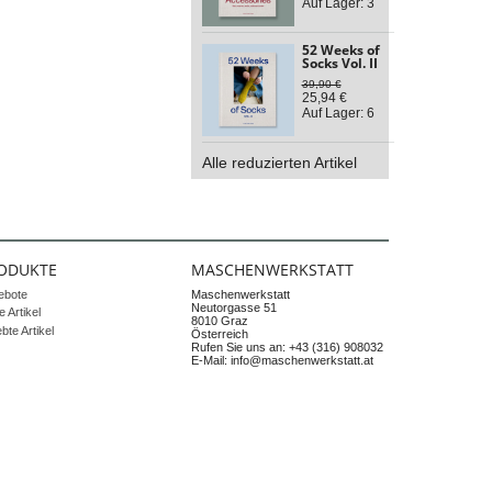
Auf Lager: 3
52 Weeks of
Socks Vol. II
39,90 €
25,94 €
Auf Lager: 6
Alle reduzierten Artikel
ODUKTE
MASCHENWERKSTATT
ebote
Maschenwerkstatt
Neutorgasse 51
 Artikel
8010 Graz
ebte Artikel
Österreich
Rufen Sie uns an:
+43 (316) 908032
E-Mail:
info@maschenwerkstatt.at