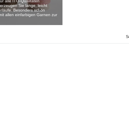
 für alle ITO-Qualitäten
i erzeugen Sie lange, leicht
rläufe. Besonders schön
it allen einfarbigen Garnen zur
S