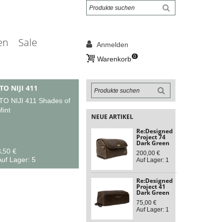
en
Sale
Anmelden
0
Warenkorb
ITO NIJI 411
ITO NIJI 411 Shades of
Mint
NEUE ARTIKEL
Re:Designed
Project 74
Dark Green
,50 €
200,00 €
uf Lager: 5
Auf Lager: 1
Re:Designed
Project 41
Dark Green
75,00 €
Auf Lager: 1