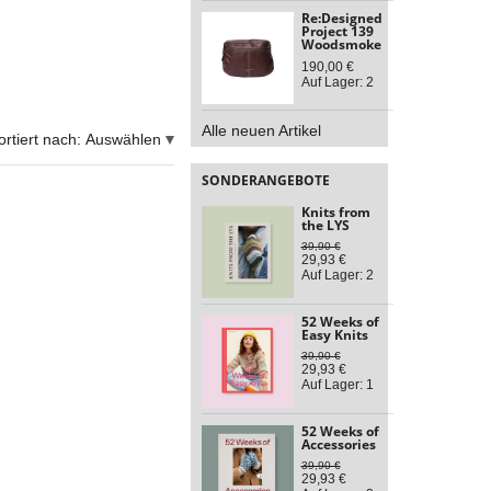
Re:Designed
Project 139
Woodsmoke
190,00 €
Auf Lager: 2
Alle neuen Artikel
ortiert nach:
Auswählen
SONDERANGEBOTE
Knits from
the LYS
39,90 €
29,93 €
Auf Lager: 2
52 Weeks of
Easy Knits
39,90 €
29,93 €
Auf Lager: 1
52 Weeks of
Accessories
39,90 €
29,93 €