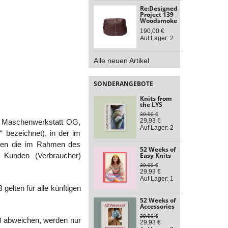
Re:Designed
Project 139
Woodsmoke
190,00 €
Auf Lager: 2
Alle neuen Artikel
SONDERANGEBOTE
Knits from
the LYS
39,90 €
29,93 €
r Maschenwerkstatt OG,
Auf Lager: 2
bezeichnet), in der im
ungen die im Rahmen des
52 Weeks of
Easy Knits
unden (Verbraucher)
39,90 €
29,93 €
Auf Lager: 1
gelten für alle künftigen
52 Weeks of
Accessories
39,90 €
B abweichen, werden nur
29,93 €