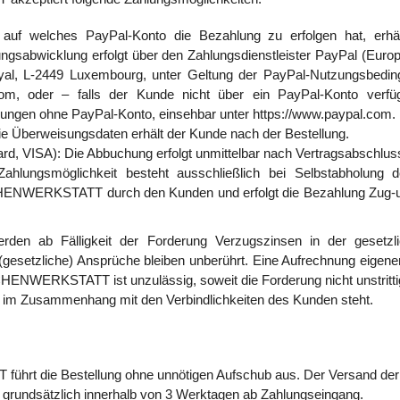
 auf welches PayPal-Konto die Bezahlung zu erfolgen hat, erh
ngsabwicklung erfolgt über den Zahlungsdienstleister PayPal (Europe)
al, L-2449 Luxembourg, unter Geltung der PayPal-Nutzungsbeding
.com, oder – falls der Kunde nicht über ein PayPal-Konto verfü
ungen ohne PayPal-Konto, einsehbar unter https://www.paypal.com.
ie Überweisungsdaten erhält der Kunde nach der Bestellung.
ard, VISA):
Die Abbuchung erfolgt unmittelbar nach Vertragsabschlus
Zahlungsmöglichkeit besteht ausschließlich bei Selbstabholung 
ENWERKSTATT durch den Kunden und erfolgt die Bezahlung Zug-
rden ab Fälligkeit der Forderung Verzugszinsen in der gesetzl
gesetzliche) Ansprüche bleiben unberührt. Eine Aufrechnung eigene
NWERKSTATT ist unzulässig, soweit die Forderung nicht unstrittig o
icht im Zusammenhang mit den Verbindlichkeiten des Kunden steht.
 die Bestellung ohne unnötigen Aufschub aus. Der Versand der be
– grundsätzlich innerhalb von 3 Werktagen ab Zahlungseingang.