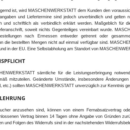
 lagernd ist, wird MASCHENWERKSTATT dem Kunden den voraussichtl
nangaben und Liefertermine sind jedoch unverbindlich und gelten n
h und schriftlich als verbindlich erklärt werden. Maßgeblich für d
feranschrift, soweit nichts Gegenteiliges vereinbart wurde. M
Bestellungen nach Ermessen entweder getrennt oder gesamme
nn die bestellten Mengen nicht auf einmal verfügbar sind. MASCH
h und in der EU. Eine Selbstabholung am Standort von MASCHENWE
SPFLICHT
NWERKSTATT sämtliche für die Leistungserbringung notwendi
mäß mitzuteilen. Geänderte Umstände, insbesondere Änderunge
il, etc.) sollten MASCHENWERKSTATT unverzüglich zur Kenntnis ge
ELEHRUNG
aucher anzusehen sind, können von einem Fernabsatzvertrag od
lossenen Vertrag binnen 14 Tagen ohne Angabe von Gründen zurüc
n und Folgen des Widerrufs sind in der nachstehenden Widerrufsbel