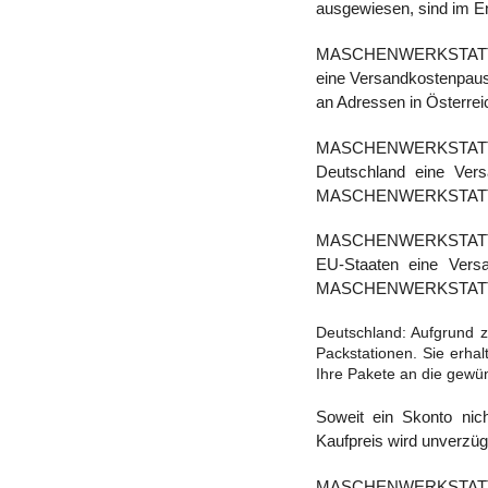
ausgewiesen, sind im En
MASCHENWERKSTATT verr
eine Versandkostenpaus
an Adressen in Österrei
MASCHENWERKSTATT ve
Deutschland eine Vers
MASCHENWERKSTATT an 
MASCHENWERKSTATT verr
EU-Staaten eine Versa
MASCHENWERKSTATT an 
Deutschland: Aufgrund 
Packstationen. Sie erh
Ihre Pakete an die gewü
Soweit ein Skonto nic
Kaufpreis wird unverzügl
MASCHENWERKSTATT akz