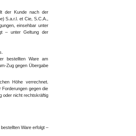
ält der Kunde nach der
 S.a.r.l. et Cie, S.C.A.,
ungen, einsehbar unter
gt – unter Geltung der
s.
der bestellten Ware am
um-Zug gegen Übergabe
ichen Höhe verrechnet.
r Forderungen gegen die
der nicht rechtskräftig
stellten Ware erfolgt –