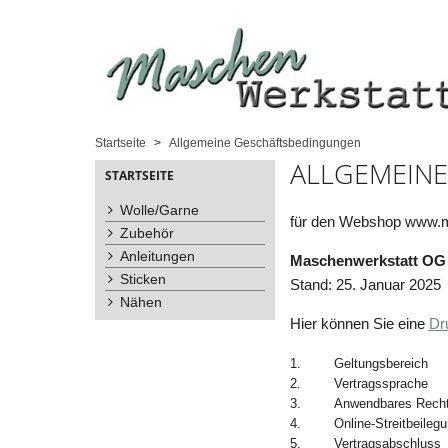
Startseite
Allgemeine Geschäftsbedingungen
ALLGEMEIN
STARTSEITE
Wolle/Garne
für den Webshop www.m
Zubehör
Anleitungen
Maschenwerkstatt OG
Sticken
Stand: 25. Januar 2025
Nähen
Hier können Sie eine
Dr
1.
Geltungsbereich
2.
Vertragssprache
3.
Anwendbares Recht,
4.
Online-Streitbeileg
5.
Vertragsabschluss