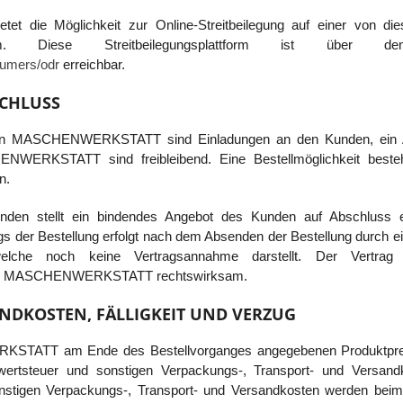
et die Möglichkeit zur Online-Streitbeilegung auf einer von die
lattform. Diese Streitbeilegungsplattform ist über
sumers/odr
erreichbar.
CHLUSS
on MASCHENWERKSTATT sind Einladungen an den Kunden, ein An
ERKSTATT sind freibleibend. Eine Bestellmöglichkeit besteht
n.
nden stellt ein bindendes Angebot des Kunden auf Abschluss e
s der Bestellung erfolgt nach dem Absenden der Bestellung durch ei
, welche noch keine Vertragsannahme darstellt. Der Vertra
von MASCHENWERKSTATT rechtswirksam.
ANDKOSTEN, FÄLLIGKEIT UND VERZUG
TATT am Ende des Bestellvorganges angegebenen Produktpreise
wertsteuer und sonstigen Verpackungs-, Transport- und Versandk
nstigen Verpackungs-, Transport- und Versandkosten werden beim 