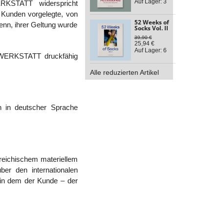
Auf Lager: 3
KSTATT widerspricht
Kunden vorgelegte, von
52 Weeks of
nn, ihrer Geltung wurde
Socks Vol. II
39,90 €
25,94 €
Auf Lager: 6
NWERKSTATT druckfähig
Alle reduzierten Artikel
n in deutscher Sprache
reichischem materiellem
er den internationalen
 in dem der Kunde – der