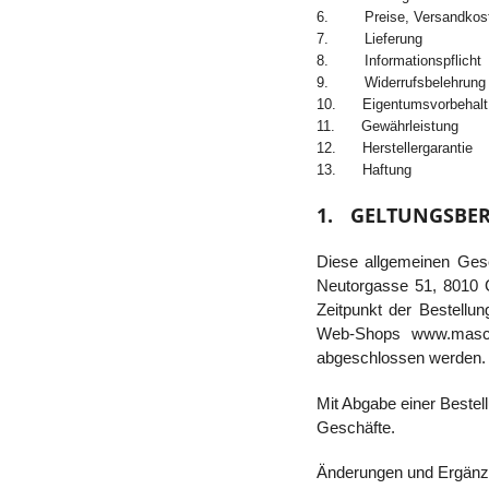
6.
Preise, Versandkost
7.
Lieferung
8.
Informationspflicht
9.
Widerrufsbelehrung
10.
Eigentumsvorbehalt
11.
Gewährleistung
12.
Herstellergarantie
13.
Haftung
1.
GELTUNGSBER
Diese allgemeinen Ges
Neutorgasse 51, 8010 
Zeitpunkt der Bestellu
Web-Shops www.masch
abgeschlossen werden.
Mit Abgabe einer Bestell
Geschäfte.
Änderungen und Ergänzu