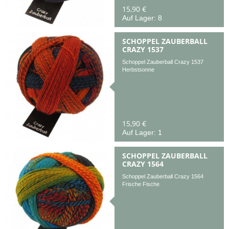
15,90 €
Auf Lager: 8
SCHOPPEL ZAUBERBALL
CRAZY 1537
Schoppel Zauberball Crazy 1537
Herbstsonne
15,90 €
Auf Lager: 1
SCHOPPEL ZAUBERBALL
CRAZY 1564
Schoppel Zauberball Crazy 1564
Frische Fische