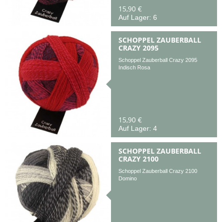
15,90 €
Auf Lager: 6
SCHOPPEL ZAUBERBALL
CRAZY 2095
Schoppel Zauberball Crazy 2095
Indisch Rosa
15,90 €
Auf Lager: 4
SCHOPPEL ZAUBERBALL
CRAZY 2100
Schoppel Zauberball Crazy 2100
Domino