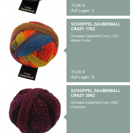
15,90 €
Auf Lager: 1
SCHOPPEL ZAUBERBALL
CRAZY 1702
Schoppel Zauberball Crazy 1702
Kleiner Fuchs
15,90 €
Auf Lager: 6
SCHOPPEL ZAUBERBALL
CRAZY 2082
Schoppel Zauberball Crazy 2082
Charisma