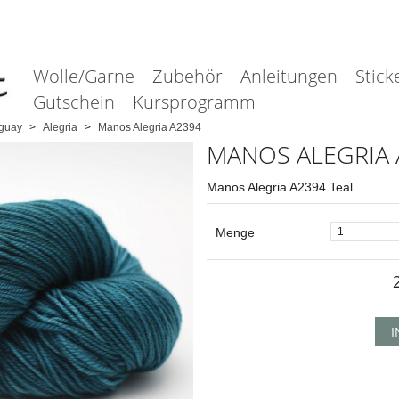
Wolle/Garne
Zubehör
Anleitungen
Stick
Gutschein
Kursprogramm
guay
Alegria
Manos Alegria A2394
MANOS ALEGRIA 
Manos Alegria A2394 Teal
Menge
I