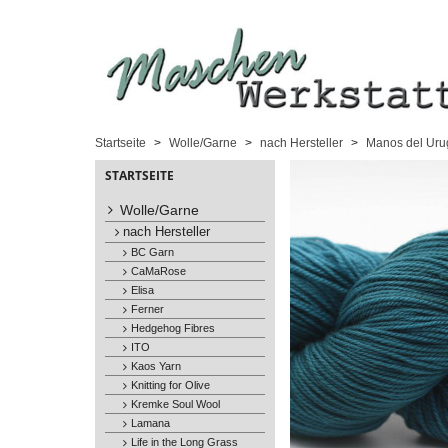
Startseite
Wolle/Garne
nach Hersteller
Manos del Uru
STARTSEITE
Wolle/Garne
nach Hersteller
BC Garn
CaMaRose
Elisa
Ferner
Hedgehog Fibres
ITO
Kaos Yarn
Knitting for Olive
Kremke Soul Wool
Lamana
Life in the Long Grass