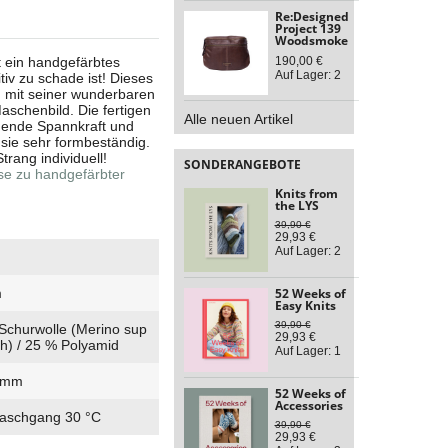
Re:Designed
Project 139
Woodsmoke
t ein handgefärbtes
190,00 €
Auf Lager: 2
iv zu schade ist! Dieses
 mit seiner wunderbaren
Maschenbild. Die fertigen
Alle neuen Artikel
gende Spannkraft und
 sie sehr formbeständig.
trang individuell!
SONDERANGEBOTE
se zu handgefärbter
Knits from
the LYS
39,90 €
29,93 €
Auf Lager: 2
m
52 Weeks of
Easy Knits
39,90 €
Schurwolle (Merino sup
29,93 €
h) / 25 % Polyamid
Auf Lager: 1
3 mm
52 Weeks of
Accessories
aschgang 30 °C
39,90 €
29,93 €