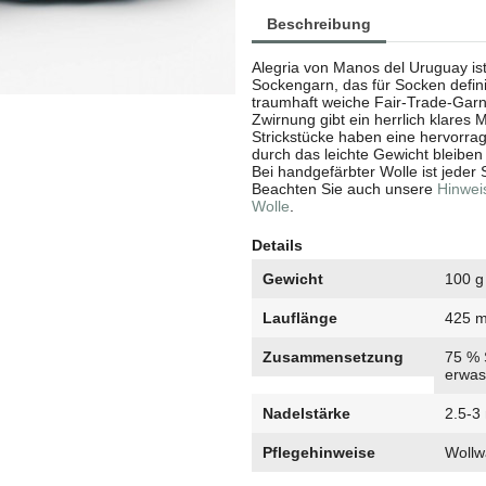
Beschreibung
Alegria von Manos del Uruguay is
Sockengarn, das für Socken definit
traumhaft weiche Fair-Trade-Garn
Zwirnung gibt ein herrlich klares 
Strickstücke haben eine hervorra
durch das leichte Gewicht bleiben
Bei handgefärbter Wolle ist jeder S
Beachten Sie auch unsere
Hinwei
Wolle
.
Details
Gewicht
100 g
Lauflänge
425 
Zusammensetzung
75 % 
erwas
Nadelstärke
2.5-
Pflegehinweise
Wollw