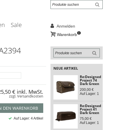
en
Sale
Anmelden
0
Warenkorb
A2394
NEUE ARTIKEL
Re:Designed
Project 74
Dark Green
200,00 €
25,50 €
inkl. MwSt.
Auf Lager: 1
zzgl. Versandkosten
Re:Designed
N DEN WARENKORB
Project 41
Dark Green
Auf Lager: 4 Artikel
75,00 €
Auf Lager: 1