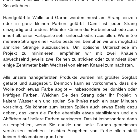
Sessellehnen.
Handgefärbte Wolle und Garne werden meist am Strang einzeln
oder in ganz kleinen Partien gefärbt. Damit ist jeder Strang
einzigartig und anders. Mitunter können die Farbunterschiede auch
innerhalb einer Farbpartie sehr unterschiedlich ausfallen. Wenn Sie
mehrere Stränge einer Farbe bestellen, bemühen wir uns möglichst
ähnliche Stränge auszusuchen. Um optische Unterschiede im
Projekt zu minimieren, empfehlen wir mit zwei Knäueln
abwechselnd jeweils zwei Reihen zu stricken oder zumindest über
einige Zentimeter beim Wechsel von einem Knäuel zum nächsten.
Alle unsere handgefärbten Produkte wurden mit größter Sorgfalt
gefärbt und ausgespült. Dennoch kann es vorkommen, dass
die
Wolle noch etwas Farbe abgibt
–
insbesondere bei dunklen oder
kräftigen Farben. Weichen Sie den Strang oder Ihr Projekt in
kaltem Wasser ein und spülen Sie ihn/es nach ein paar Minuten
vorsichtig. Sie können zum letzten Spülen auch etwas Essig dazu
geben, das kann die Farbe ebenfalls etwas stabilisieren und ein
Abfärben auf hellere Farben verringern. Das ist insbesondere dann
zu empfehlen, wenn Sie dunkle und helle Farben gemeinsam
verstricken möchten. Leichtes Ausgeben von Farbe allein stellt
keinen Reklamationsgrund dar.