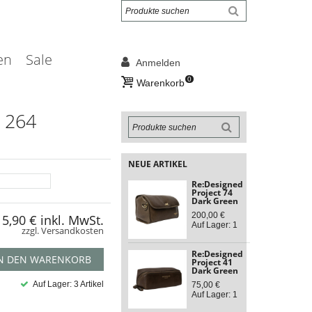
en
Sale
Anmelden
0
Warenkorb
 264
NEUE ARTIKEL
Re:Designed
Project 74
Dark Green
200,00 €
15,90 €
inkl. MwSt.
Auf Lager: 1
zzgl. Versandkosten
Re:Designed
N DEN WARENKORB
Project 41
Dark Green
Auf Lager: 3 Artikel
75,00 €
Auf Lager: 1