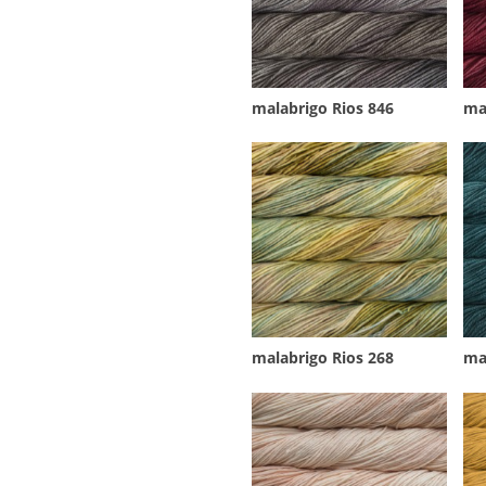
malabrigo Rios 846
ma
malabrigo Rios 268
ma