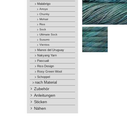
Malabrigo
Arroyo
Chunky
Mohair
Rios
Sock
Ultimate Sock
Susurro
Vientos
Manos del Uruguay
Nakyang Yarn
Pascuali
Rico Design
Rosy Green Wool
Schoppel
nach Material
Zubehör
Anleitungen
Sticken
Nähen