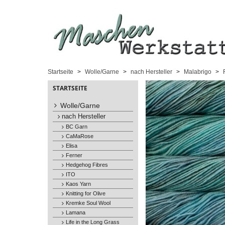
Startseite
Wolle/Garne
nach Hersteller
Malabrigo
STARTSEITE
Wolle/Garne
nach Hersteller
BC Garn
CaMaRose
Elisa
Ferner
Hedgehog Fibres
ITO
Kaos Yarn
Knitting for Olive
Kremke Soul Wool
Lamana
Life in the Long Grass