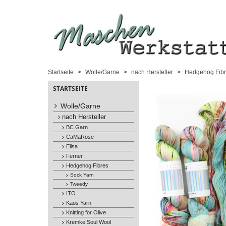
Startseite
Wolle/Garne
nach Hersteller
Hedgehog Fibr
STARTSEITE
Wolle/Garne
nach Hersteller
BC Garn
CaMaRose
Elisa
Ferner
Hedgehog Fibres
Sock Yarn
Tweedy
ITO
Kaos Yarn
Knitting for Olive
Kremke Soul Wool