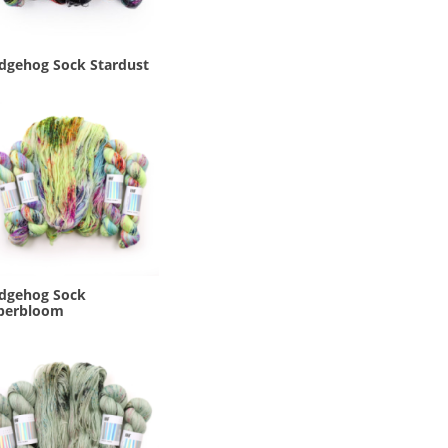
dgehog Sock Stardust
dgehog Sock
perbloom