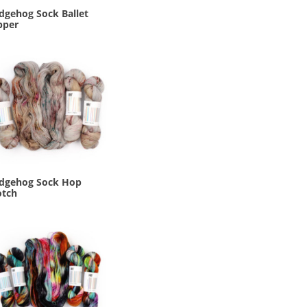
dgehog Sock Ballet
pper
dgehog Sock Hop
otch