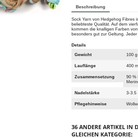
Beschreibung
Sock Yarn von Hedgehog Fibres is
beliebteste Qualität. Auf dem vie
kommen die knalligen Farben vo
besonders gut zur Geltung. Jeder S
Details
Gewicht
100 g
Lauflänge
400 
Zusammensetzung
90 % 
Merin
Nadelstärke
3-3.
Pflegehinweise
Wollw
36 ANDERE ARTIKEL IN 
GLEICHEN KATEGORIE: