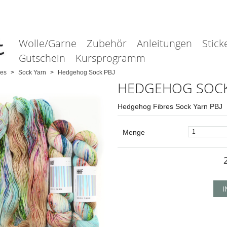
Wolle/Garne
Zubehör
Anleitungen
Stick
Gutschein
Kursprogramm
es
Sock Yarn
Hedgehog Sock PBJ
HEDGEHOG SOCK
Hedgehog Fibres Sock Yarn PBJ
Menge
I