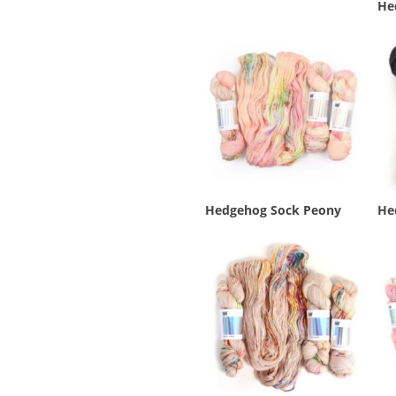
He
Hedgehog Sock Peony
He