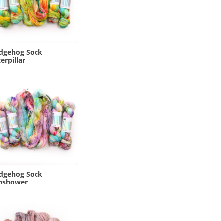
dgehog Sock
erpillar
dgehog Sock
nshower