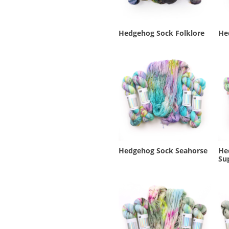
Hedgehog Sock Folklore
He
Hedgehog Sock Seahorse
He
Su