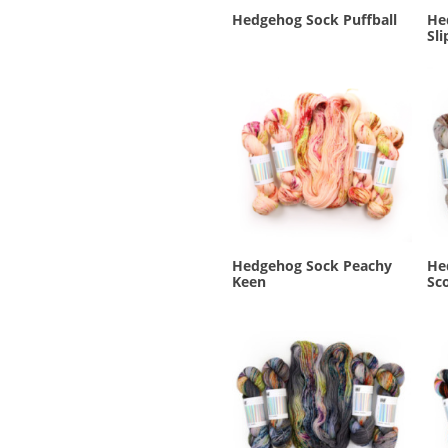
Hedgehog Sock Puffball
He
Sli
Hedgehog Sock Peachy
He
Keen
Sc