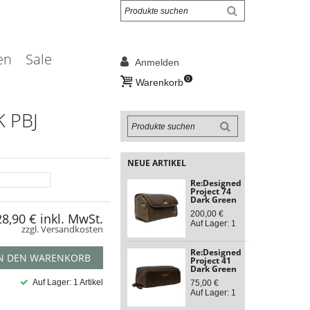
en
Sale
Anmelden
0
Warenkorb
 PBJ
NEUE ARTIKEL
Re:Designed
Project 74
Dark Green
200,00 €
28,90 €
inkl. MwSt.
Auf Lager: 1
zzgl. Versandkosten
Re:Designed
N DEN WARENKORB
Project 41
Dark Green
Auf Lager: 1 Artikel
75,00 €
Auf Lager: 1