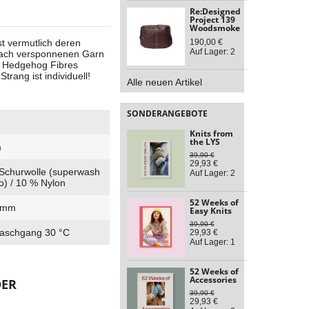
Re:Designed
Project 139
Woodsmoke
t vermutlich deren
190,00 €
Auf Lager: 2
rfach versponnenen Garn
n Hedgehog Fibres
trang ist individuell!
Alle neuen Artikel
SONDERANGEBOTE
Knits from
the LYS
m
39,90 €
29,93 €
Schurwolle (superwash
Auf Lager: 2
o) / 10 % Nylon
52 Weeks of
5 mm
Easy Knits
39,90 €
aschgang 30 °C
29,93 €
Auf Lager: 1
52 Weeks of
Accessories
DER
39,90 €
29,93 €