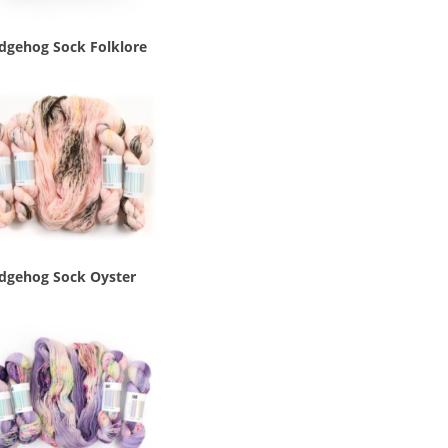
dgehog Sock Folklore
dgehog Sock Oyster