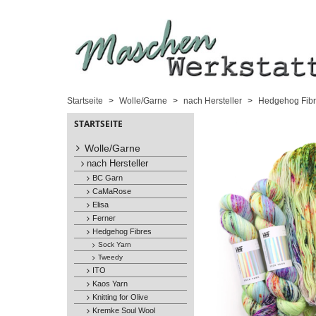
Startseite
Wolle/Garne
nach Hersteller
Hedgehog Fibr
STARTSEITE
Wolle/Garne
nach Hersteller
BC Garn
CaMaRose
Elisa
Ferner
Hedgehog Fibres
Sock Yarn
Tweedy
ITO
Kaos Yarn
Knitting for Olive
Kremke Soul Wool