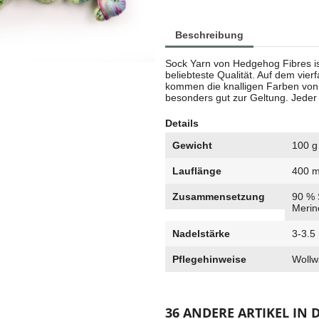
Beschreibung
Sock Yarn von Hedgehog Fibres is
beliebteste Qualität. Auf dem vie
kommen die knalligen Farben vo
besonders gut zur Geltung. Jeder S
Details
Gewicht
100 g
Lauflänge
400 
Zusammensetzung
90 % 
Merin
Nadelstärke
3-3.
Pflegehinweise
Wollw
36 ANDERE ARTIKEL IN 