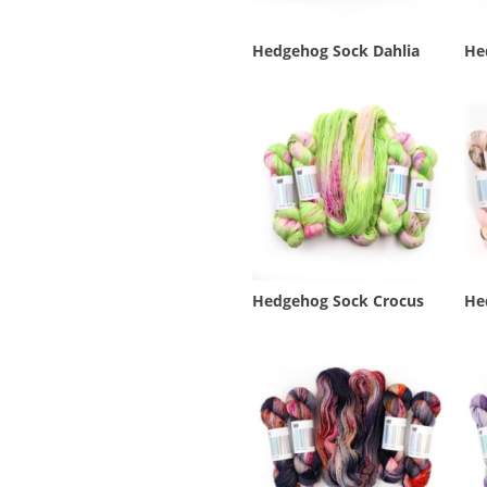
Hedgehog Sock Dahlia
He
Hedgehog Sock Crocus
He