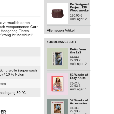
Re:Designed
Project 139
Woodsmoke
190,00 €
Auf Lager: 2
t vermutlich deren
rfach versponnenen Garn
Alle neuen Artikel
n Hedgehog Fibres
trang ist individuell!
SONDERANGEBOTE
Knits from
the LYS
39,90 €
29,93 €
m
Auf Lager: 2
Schurwolle (superwash
o) / 10 % Nylon
52 Weeks of
Easy Knits
39,90 €
5 mm
29,93 €
Auf Lager: 1
aschgang 30 °C
52 Weeks of
Accessories
39,90 €
DER
29,93 €