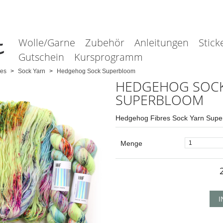
Wolle/Garne
Zubehör
Anleitungen
Stick
Gutschein
Kursprogramm
es
Sock Yarn
Hedgehog Sock Superbloom
HEDGEHOG SOC
SUPERBLOOM
Hedgehog Fibres Sock Yarn Supe
Menge
I