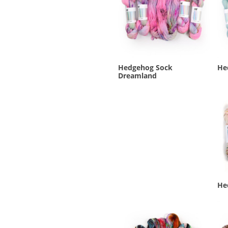
Hedgehog Sock
He
Dreamland
He