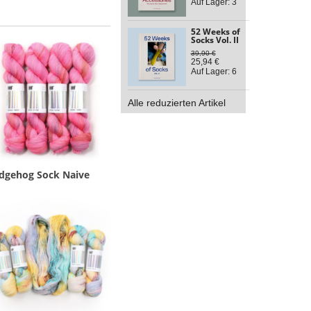
Auf Lager: 3
52 Weeks of
Socks Vol. II
39,90 €
25,94 €
Auf Lager: 6
Alle reduzierten Artikel
dgehog Sock Naive