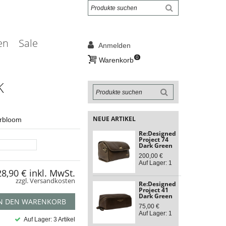
en
Sale
Anmelden
0
Warenkorb
K
NEUE ARTIKEL
rbloom
Re:Designed
Project 74
Dark Green
200,00 €
Auf Lager: 1
28,90 €
inkl. MwSt.
zzgl. Versandkosten
Re:Designed
Project 41
Dark Green
N DEN WARENKORB
75,00 €
Auf Lager: 1
Auf Lager: 3 Artikel