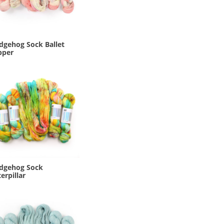
dgehog Sock Ballet
pper
dgehog Sock
erpillar