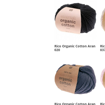
Rico Organic Cotton Aran
Ri
020
03
Rico Organic Cotton Aran
Ri