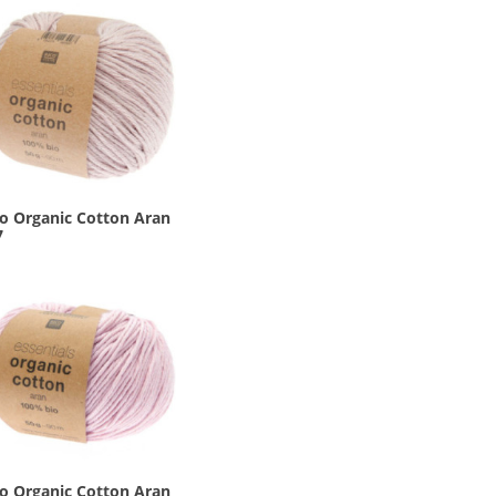
co Organic Cotton Aran
7
co Organic Cotton Aran