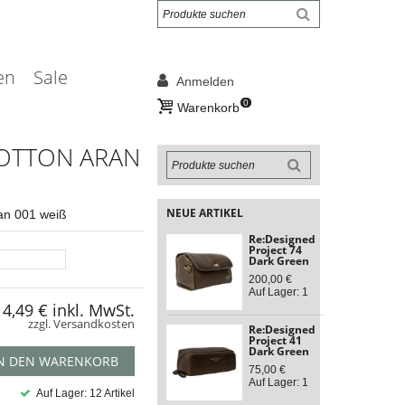
en
Sale
Anmelden
0
Warenkorb
OTTON ARAN
NEUE ARTIKEL
ran 001 weiß
Re:Designed
Project 74
Dark Green
200,00 €
Auf Lager: 1
4,49 €
inkl. MwSt.
zzgl. Versandkosten
Re:Designed
Project 41
Dark Green
N DEN WARENKORB
75,00 €
Auf Lager: 1
Auf Lager: 12 Artikel