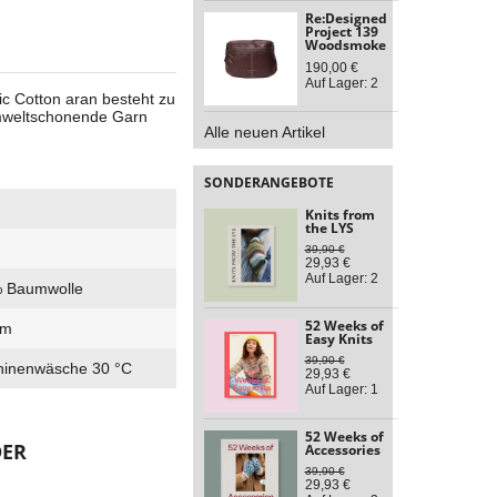
Re:Designed
Project 139
Woodsmoke
190,00 €
Auf Lager: 2
ic Cotton aran besteht zu
mweltschonende Garn
Alle neuen Artikel
SONDERANGEBOTE
Knits from
the LYS
39,90 €
29,93 €
Auf Lager: 2
 Baumwolle
52 Weeks of
mm
Easy Knits
39,90 €
inenwäsche 30 °C
29,93 €
Auf Lager: 1
52 Weeks of
DER
Accessories
39,90 €
29,93 €