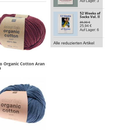
Auf Lager: 3
52 Weeks of
Socks Vol. II
39,90 €
25,94 €
Auf Lager: 6
Alle reduzierten Artikel
co Organic Cotton Aran
9