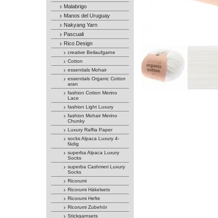
Malabrigo
Manos del Uruguay
Nakyang Yarn
Pascuali
Rico Design
creative Beilaufgarne
Cotton
essentials Mohair
essentials Organic Cotton
aran
fashion Cotton Merino
Lace
fashion Light Luxury
fashion Mohair Merino
Chunky
Luxury Raffia Paper
socks Alpaca Luxury 4-
fädig
superba Alpaca Luxury
Socks
superba Cashmeri Luxury
Socks
Ricorumi
Ricorumi Häkelsets
Ricorumi Hefte
Ricorumi Zubehör
Stickgarnsets