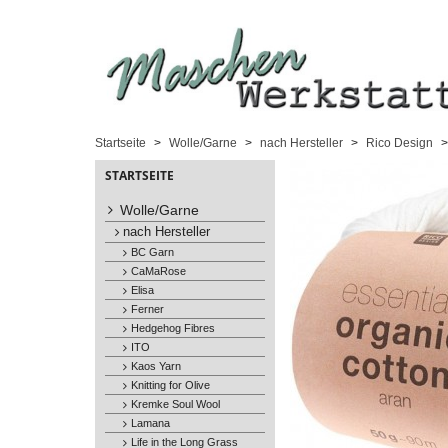
Startseite
Wolle/Garne
nach Hersteller
Rico Design
STARTSEITE
Wolle/Garne
nach Hersteller
BC Garn
CaMaRose
Elisa
Ferner
Hedgehog Fibres
ITO
Kaos Yarn
Knitting for Olive
Kremke Soul Wool
Lamana
Life in the Long Grass