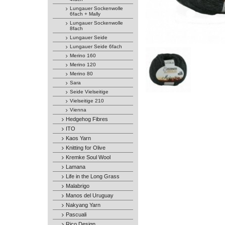
Lungauer Sockenwolle
6fach + Mally
Lungauer Sockenwolle
8fach
Lungauer Seide
Lungauer Seide 6fach
Merino 160
Merino 120
Merino 80
Sara
Seide Vielseitige
Vielseitige 210
Vienna
Hedgehog Fibres
ITO
Kaos Yarn
Knitting for Olive
Kremke Soul Wool
Lamana
Life in the Long Grass
Malabrigo
Manos del Uruguay
Nakyang Yarn
Pascuali
Rico Design