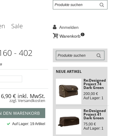
en
Sale
Anmelden
0
Warenkorb
60 - 402
u
NEUE ARTIKEL
Re:Designed
Project 74
Dark Green
200,00 €
6,90 €
inkl. MwSt.
Auf Lager: 1
zzgl. Versandkosten
Re:Designed
N DEN WARENKORB
Project 41
Dark Green
Auf Lager: 19 Artikel
75,00 €
Auf Lager: 1