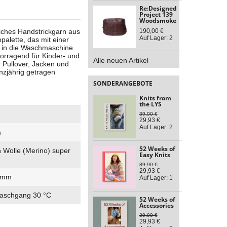
Re:Designed
Project 139
Woodsmoke
eiches Handstrickgarn aus
190,00 €
Auf Lager: 2
palette, das mit einer
 in die Waschmaschine
rvorragend für Kinder- und
Alle neuen Artikel
 Pullover, Jacken und
nzjährig getragen
SONDERANGEBOTE
Knits from
the LYS
39,90 €
29,93 €
Auf Lager: 2
m
52 Weeks of
 Wolle (Merino) super
Easy Knits
39,90 €
29,93 €
3 mm
Auf Lager: 1
aschgang 30 °C
52 Weeks of
Accessories
39,90 €
29,93 €