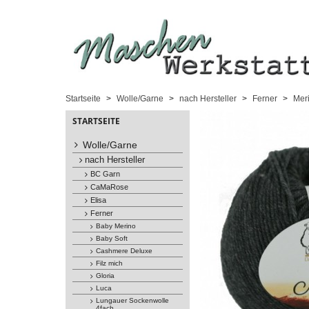
Startseite
Wolle/Garne
nach Hersteller
Ferner
Mer
STARTSEITE
Wolle/Garne
nach Hersteller
BC Garn
CaMaRose
Elisa
Ferner
Baby Merino
Baby Soft
Cashmere Deluxe
Filz mich
Gloria
Luca
Lungauer Sockenwolle
4fach