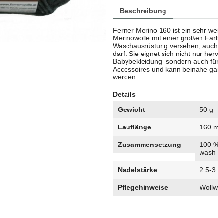
Beschreibung
Ferner Merino 160 ist ein sehr w
Merinowolle mit einer großen Farb
Waschausrüstung versehen, auch
darf. Sie eignet sich nicht nur he
Babybekleidung, sondern auch für
Accessoires und kann beinahe ga
werden.
Details
Gewicht
50 g
Lauflänge
160 
Zusammensetzung
100 %
wash
Nadelstärke
2.5-
Pflegehinweise
Wollw