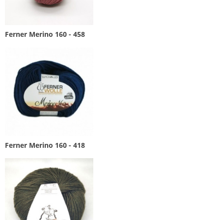
Ferner Merino 160 - 458
Ferner Merino 160 - 418