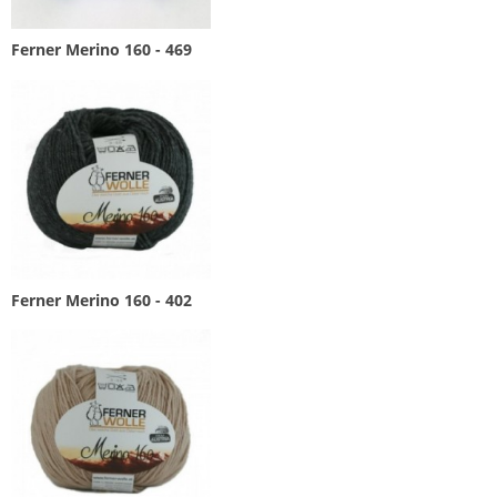
Ferner Merino 160 - 469
Ferner Merino 160 - 402