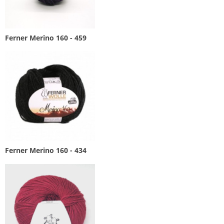
Ferner Merino 160 - 459
Ferner Merino 160 - 434