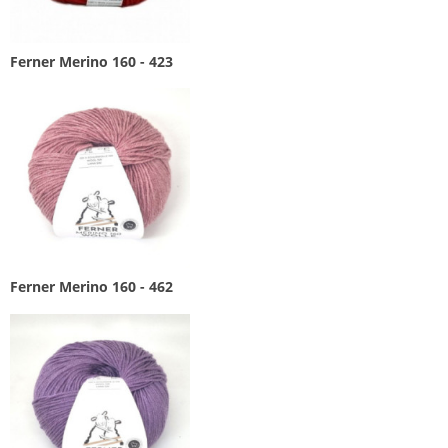
Ferner Merino 160 - 423
Ferner Merino 160 - 462