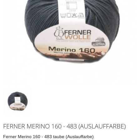
FERNER MERINO 160 - 483 (AUSLAUFFARBE)
Ferner Merino 160 - 483 taube (Auslauffarbe)