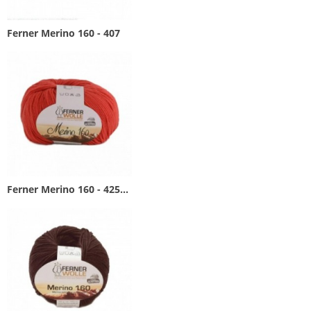
Ferner Merino 160 - 407
Ferner Merino 160 - 425...