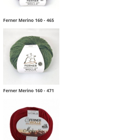
Ferner Merino 160 - 465
Ferner Merino 160 - 471