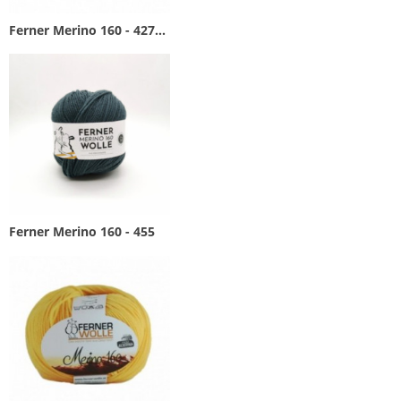
Ferner Merino 160 - 427...
Ferner Merino 160 - 455