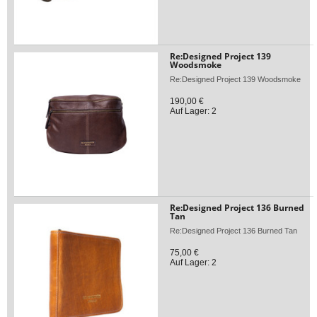
Re:Designed Project 139
Woodsmoke
Re:Designed Project 139 Woodsmoke
190,00 €
Auf Lager: 2
Re:Designed Project 136 Burned
Tan
Re:Designed Project 136 Burned Tan
75,00 €
Auf Lager: 2