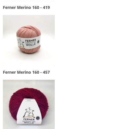
Ferner Merino 160 - 419
Ferner Merino 160 - 457