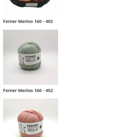
Ferner Merino 160 - 402
Ferner Merino 160 - 452