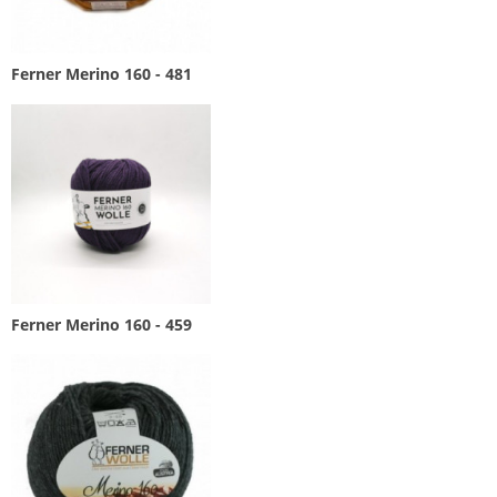
Ferner Merino 160 - 481
Ferner Merino 160 - 459