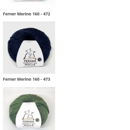
Ferner Merino 160 - 472
Ferner Merino 160 - 473