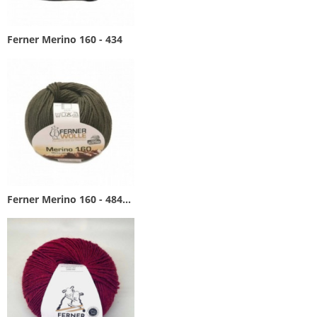
Ferner Merino 160 - 434
Ferner Merino 160 - 484...