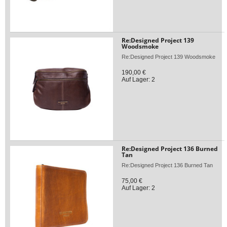
Re:Designed Project 139
Woodsmoke
Re:Designed Project 139 Woodsmoke
190,00 €
Auf Lager: 2
Re:Designed Project 136 Burned
Tan
Re:Designed Project 136 Burned Tan
75,00 €
Auf Lager: 2