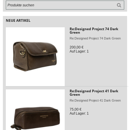
NEUE ARTIKEL
Re:Designed Project 74 Dark
Green
Re:Designed Project 74 Dark Green
200,00 €
Auf Lager: 1
Re:Designed Project 41 Dark
Green
Re:Designed Project 41 Dark Green
75,00 €
Auf Lager: 1