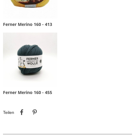
Ferner Merino 160 - 413
Ferner Merino 160 - 455
Teilen
Pinterest
Teilen