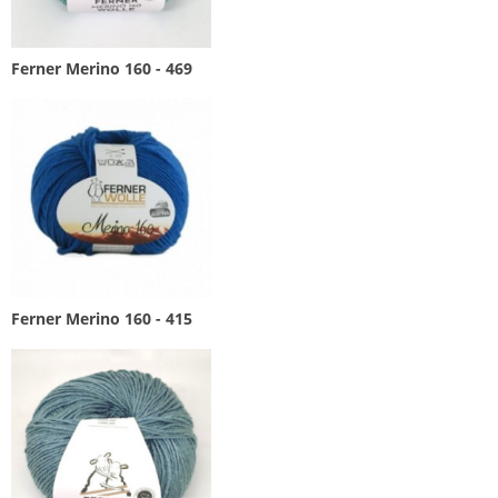
Ferner Merino 160 - 469
Ferner Merino 160 - 415