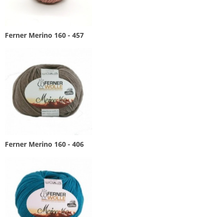
Ferner Merino 160 - 457
Ferner Merino 160 - 406